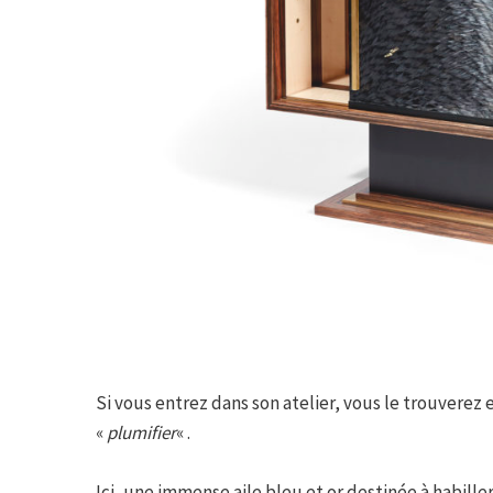
Si vous entrez dans son atelier, vous le trouverez 
«
plumifier
« .
Ici, une immense aile bleu et or destinée à habill