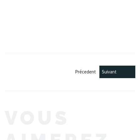
Tagged
with
Précedent
Suivant
VOUS